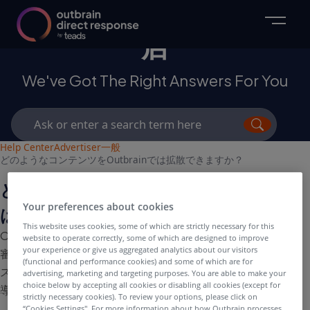
マーケターおよび代理
店
We've Got The Right Answers For You
Search
for:
Help Center
Advertiser
一般
どのようなコンテンツをOutbrainでは拡散できますか？
どのようなコンテンツをOutbrainで
Your preferences about cookies
は拡散できますか？
This website uses cookies, some of which are strictly necessary for this
Outbrainでは、お客様のコンテンツの掲載可否を個別に
website to operate correctly, some of which are designed to improve
your experience or give us aggregated analytics about our visitors
審査しております。テクノロジー、ファッション、ビジネ
(functional and performance cookies) and some of which are for
ス、政治、文芸、科学など幅広い分野のコンテンツへの誘
advertising, marketing and targeting purposes. You are able to make your
choice below by accepting all cookies or disabling all cookies (except for
導が可能です。
strictly necessary cookies). To review your options, please click on
“Cookies Settings''. For more information about how Outbrain processes