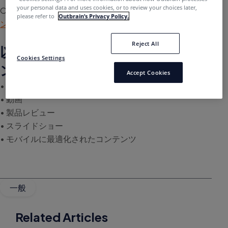
your personal data and uses cookies, or to review your choices later,
Outbrainで拡散できるコンテンツの詳細については、
コ
please refer to
Outbrain’s Privacy Policy.
ンテンツ ガイドライン
をご覧ください。
Reject All
以下は、Outbrain で拡散できるコ
Cookies Settings
ンテンツの例です。
Accept Cookies
• オウンドメディアの編集記事またはブログ記事
• 動画
• 製品レビュー
• スライドショー
• モバイルに最適化されたコンテンツ
一般
Related Articles