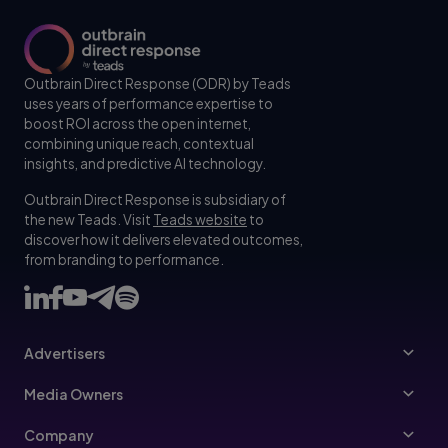
Outbrain Direct Response (ODR) by Teads
uses years of performance expertise to
boost ROI across the open internet,
combining unique reach, contextual
insights, and predictive AI technology.
Outbrain Direct Response is subsidiary of
the new Teads. Visit
Teads website
to
discover how it delivers elevated outcomes,
from branding to performance.
Advertisers
Advertising FAQ
Media Owners
Referral Program
Publishers
Company