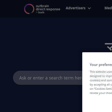
Advertisers
Med
Your prefere
This website uses
Search
designed to impr
for:
cookies) and som
by accepting all c
on “Cookies Sett
review your choic