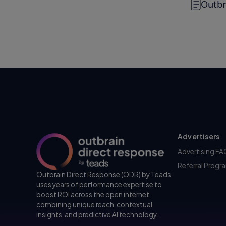
Out
Advertisers
Advertising F
Referral Progr
Outbrain Direct Response (ODR) by Teads
uses years of performance expertise to
boost ROI across the open internet,
combining unique reach, contextual
insights, and predictive AI technology.