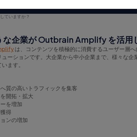
を活用していますか？
企業が Outbrain Amplify を
plify
は、コンテンツを積極的に消費するユーザー層へ
リューションです。大企業から中小企業まで、様々な企
ています。
トへ質の高いトラフィックを集客
層を開拓・拡大
ューを増加
の獲得
ジョンの増加