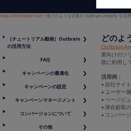
Help Center
Advertiser
一般
どのような企業が Outbrain Amplify 
どのような
［チュートリアル動画］Outbrain
の活用方法
Outbrain Am
業向けのソ
FAQ
散に利用し
キャンペーンの最適化
活用例：
• 自社サイ
キャンペーンの設定
• ユーザー
• ページビ
キャンペーンマネージメント
• 潜在顧客
コンバージョンについて
• コンバー
その他