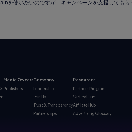
brainを使いたいのですが、キャンペーンを支援しても
Media Owners
Company
Resources
AQ
Publishers
Leadership
Partners Program
am
Join Us
Vertical Hub
Trust & Transparency
Affiliate Hub
Partnerships
Advertising Glossary