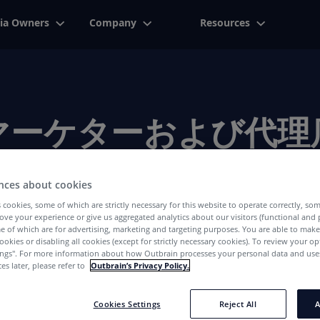
ia Owners
Company
Resources
マーケターおよび代理
We've Got The Right Answers For You
nces about cookies
 cookies, some of which are strictly necessary for this website to operate correctly, so
ove your experience or give us aggregated analytics about our visitors (functional and
e of which are for advertising, marketing and targeting purposes. You are able to mak
ookies or disabling all cookies (except for strictly necessary cookies). To review your op
ings''. For more information about how Outbrain processes your personal data and uses
es later, please refer to
Outbrain’s Privacy Policy.
Cookies Settings
Reject All
A