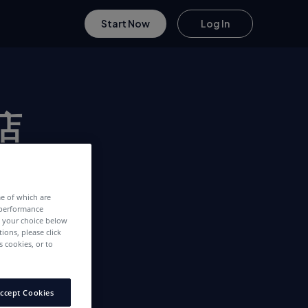
Start Now
Log In
店
me of which are
 performance
e your choice below
tions, please click
 cookies, or to
ccept Cookies