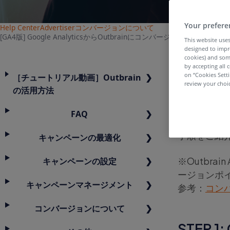
Your prefere
Help Center
Advertiser
コンバージョンについて
[GA4版] Google AnalyticsからOutbrainにコンバージョンデータ
This website uses
designed to impr
cookies) and som
by accepting all c
[GA4版
on “Cookies Sett
［チュートリアル動画］Outbrain
review your choic
の活用方法
ータを
FAQ
Outbrai
手順をご紹
キャンペーンの最適化
※Outbrai
キャンペーンの設定
ージョンポ
キャンペーンマネージメント
参考：
コン
コンバージョンについて
STEP 