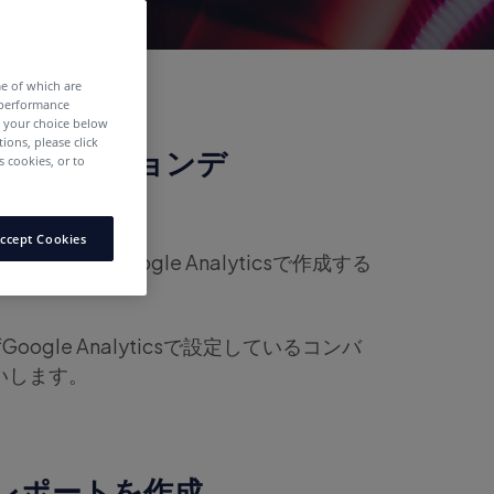
me of which are
 performance
e your choice below
tions, please click
ainにコンバージョンデ
 cookies, or to
ccept Cookies
ポートをGoogle Analyticsで作成する
ずGoogle Analyticsで設定しているコンバ
いします。
スタムレポートを作成