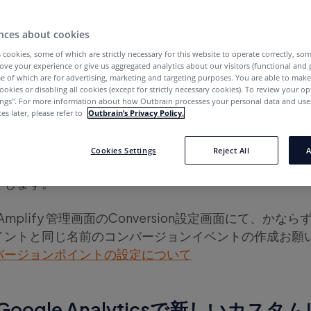
nces about cookies
をインポートする方法
 cookies, some of which are strictly necessary for this website to operate correctly, so
ove your experience or give us aggregated analytics about our visitors (functional and
e of which are for advertising, marketing and targeting purposes. You are able to mak
ookies or disabling all cookies (except for strictly necessary cookies). To review your op
] Google AnalyticsからOutbr
ings''. For more information about how Outbrain processes your personal data and uses
es later, please refer to
Outbrain’s Privacy Policy.
インポートする方法
Cookies Settings
Reject All
A
n Amplifyアカウントに直接インポート可能なコンバージョンレ
介します。
n Amplify 管理画面のConversion設定画面にて、かなら
イントと同じ名前のコンバージョンイベントの作成お願
バージョンポイントの設定について
1: Google Analyticsで新しいカ