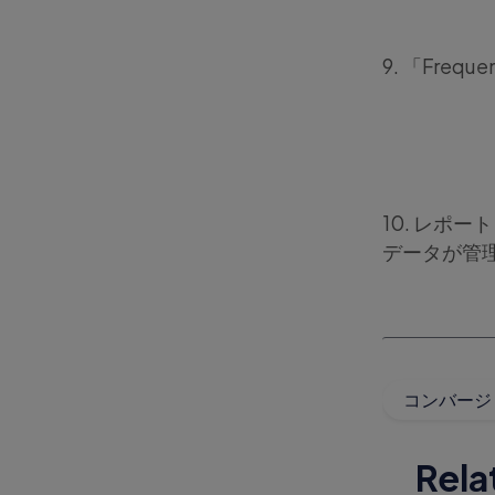
9. 「Fre
10. レポ
データが管
コンバージ
Rela