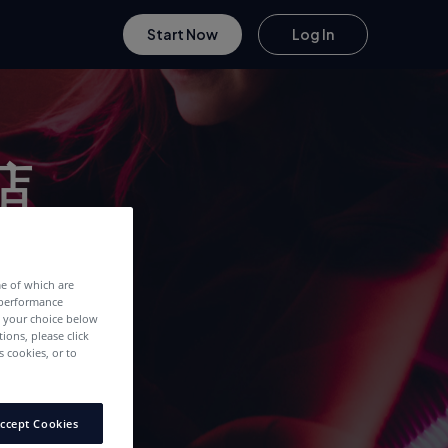
Start Now
Log In
店
me of which are
 performance
e your choice below
tions, please click
 cookies, or to
ccept Cookies