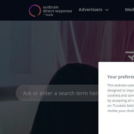
Advertisers
Med
Your prefere
This website uses
Search
designed to impr
for:
cookies) and som
by accepting all c
on “Cookies Sett
review your choic