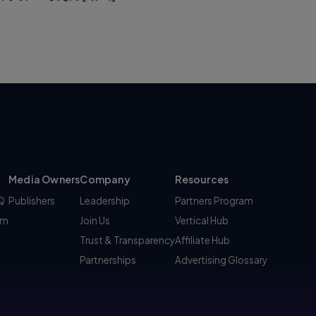
Media Owners
Company
Resources
AQ
Publishers
Leadership
Partners Program
am
Join Us
Vertical Hub
Trust & Transparency
Affiliate Hub
Partnerships
Advertising Glossary