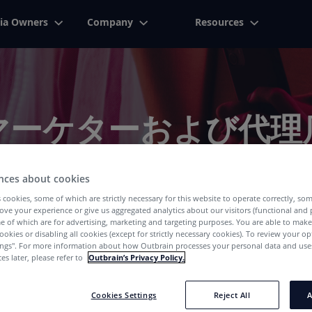
ia Owners
Company
Resources
マーケターおよび代理
We've Got The Right Answers For You
nces about cookies
 cookies, some of which are strictly necessary for this website to operate correctly, so
ove your experience or give us aggregated analytics about our visitors (functional and
e of which are for advertising, marketing and targeting purposes. You are able to mak
ookies or disabling all cookies (except for strictly necessary cookies). To review your op
ings''. For more information about how Outbrain processes your personal data and uses
es later, please refer to
Outbrain’s Privacy Policy.
Cookies Settings
Reject All
A