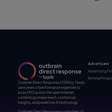
Advertisers
Advertising F
Referral Progr
Outbrain Direct Response (ODR) by Teads
uses years of performance expertise to
boost ROI across the open internet,
combining unique reach, contextual
insights, and predictive AI technology.
Outbrain Direct Response is subsidiary of