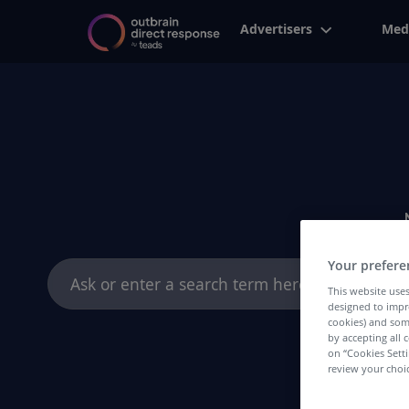
Advertisers
Med
Your prefere
Search
for:
This website uses
designed to impr
cookies) and som
by accepting all c
on “Cookies Sett
review your choic