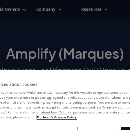
ia Owners
Company
Resources
Amplify (Marques)
Nous Avons Les Réponses Qu’il Vous Fau
nces about cookies
 cookies, some of which are strictly necessary for this website to operate correctly, so
ove your experience or give us aggregated analytics about our visitors (functional and
e of which are for advertising, marketing and targeting purposes. You are able to mak
ookies or disabling all cookies (except for strictly necessary cookies). To review your op
ings''. For more information about how Outbrain processes your personal data and uses
es later, please refer to
Outbrain’s Privacy Policy.