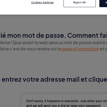
Cookies Settings
Reject All
A
blié mon mot de passe. Comment fa
lème ! Que serait le web sans un mot de passe oublié
faire c’est de vous rendre sur la
page d’inscription
et 
 entrez votre adresse mail et cliqu