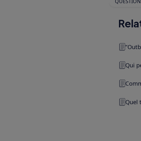
QUESTION
Rela
“Outb
Qui p
Comme
Quel 