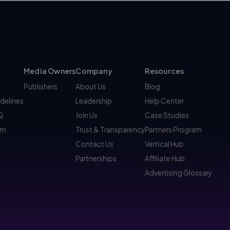
Media Owners
Company
Resources
Publishers
About Us
Blog
idelines
Leadership
Help Center
AQ
Join Us
Case Studies
am
Trust & Transparency
Partners Program
Contact Us
Vertical Hub
Partnerships
Affiliate Hub
Advertising Glossary