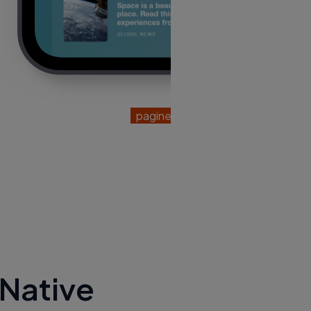
pagine -1
 Native