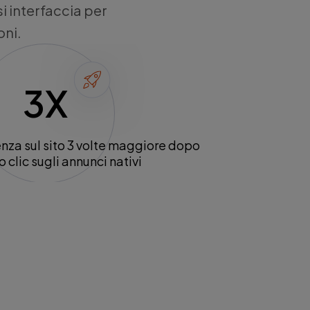
si interfaccia per
oni.
3X
za sul sito 3 volte maggiore dopo
d
o clic sugli annunci nativi