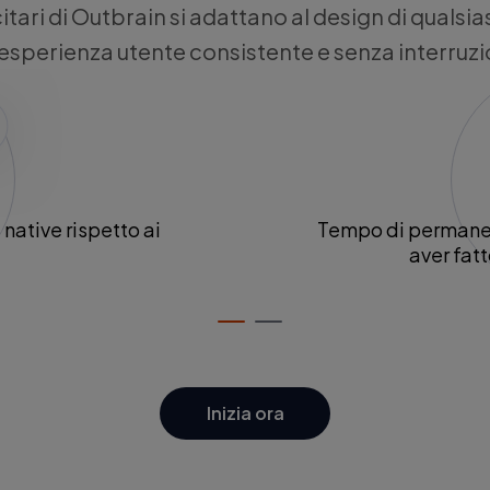
itari di Outbrain si adattano al design di qualsia
esperienza utente consistente e senza interruzi
native rispetto ai
Tempo di permanen
aver fatt
Inizia ora