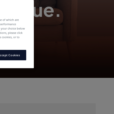
vunque.
me of which are
 performance
e your choice below
tions, please click
 cookies, or to
ccept Cookies