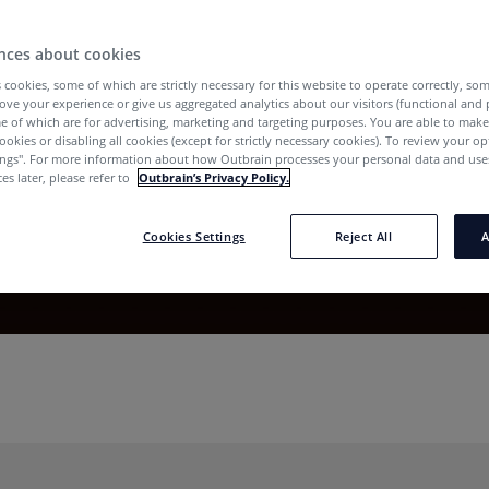
o pubblico, o
nces about cookies
 cookies, some of which are strictly necessary for this website to operate correctly, so
ove your experience or give us aggregated analytics about our visitors (functional and
e of which are for advertising, marketing and targeting purposes. You are able to mak
su dispositivi, esperienze web e app
ookies or disabling all cookies (except for strictly necessary cookies). To review your op
ings''. For more information about how Outbrain processes your personal data and uses
es later, please refer to
Outbrain’s Privacy Policy.
Cookies Settings
Reject All
A