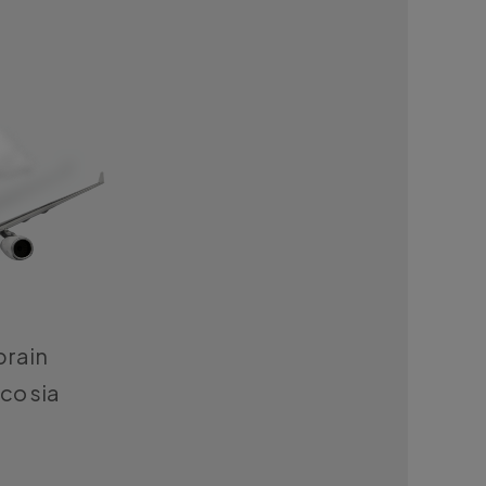
brain
co sia