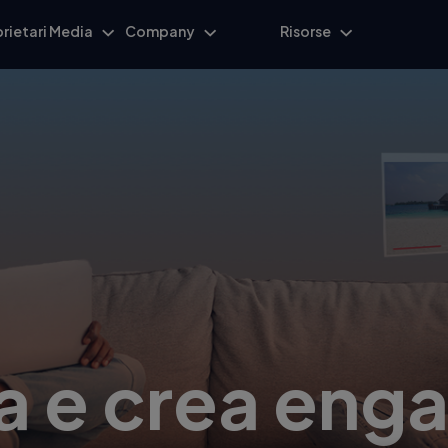
rietari Media
Company
Risorse
a e crea en