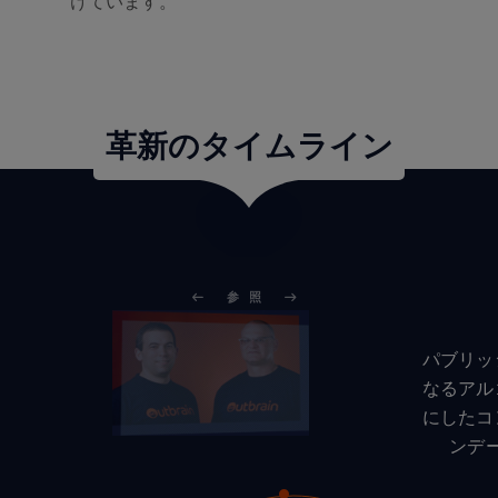
けています。
革新のタイムライン
参照
パブリッ
なるアル
にしたコ
ンデ