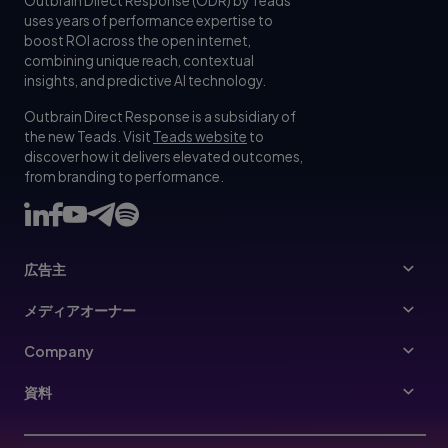
Outbrain Direct Response (ODR) by Teads
uses years of performance expertise to
boost ROI across the open internet,
combining unique reach, contextual
insights, and predictive AI technology.
Outbrain Direct Response is a subsidiary of
the new Teads. Visit
Teads website
to
discover how it delivers elevated outcomes,
from branding to performance.
広告主
広告主
メディアオーナー
Ads Specs
パブリッシャー
Company
Buy Your Way
企業情報
資料
広告主向けのガイドライン
経営陣
Resources Hub