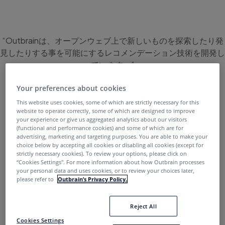
“Outbrainは、オープンウェブ上で新しいものを探索したり発
見したりする事を可能にするレコメンデーション技術を開発し
ています。”
Your preferences about cookies
This website uses cookies, some of which are strictly necessary for this
website to operate correctly, some of which are designed to improve
your experience or give us aggregated analytics about our visitors
(functional and performance cookies) and some of which are for
advertising, marketing and targeting purposes. You are able to make your
choice below by accepting all cookies or disabling all cookies (except for
strictly necessary cookies). To review your options, please click on
“Cookies Settings''. For more information about how Outbrain processes
Outbrainは、パブリッシャーのテクノロジースタ
your personal data and uses cookies, or to review your choices later,
please refer to
Outbrain’s Privacy Policy.
ックの基盤の一部であり、ユーザー獲得、エンゲ
ージメント、リテンションの面でウォールガーデ
Reject All
ンに対抗できるように支援しています。
Cookies Settings