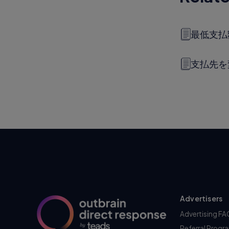
最低支払
支払先を
Advertisers
Advertising F
Referral Progr