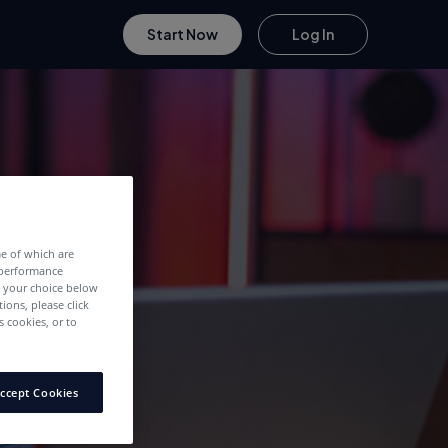
Start Now
Log In
me of which are
 performance
e your choice below
tions, please click
 cookies, or to
ccept Cookies