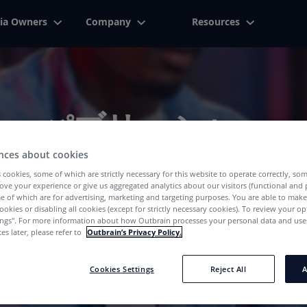
ia Owners
Company
Resources
パブリッシャー
nces about cookies
We've Got The Right Answers For You
 cookies, some of which are strictly necessary for this website to operate correctly, so
ove your experience or give us aggregated analytics about our visitors (functional and
e of which are for advertising, marketing and targeting purposes. You are able to mak
ookies or disabling all cookies (except for strictly necessary cookies). To review your op
ings''. For more information about how Outbrain processes your personal data and uses
es later, please refer to
Outbrain’s Privacy Policy.
Cookies Settings
Reject All
A