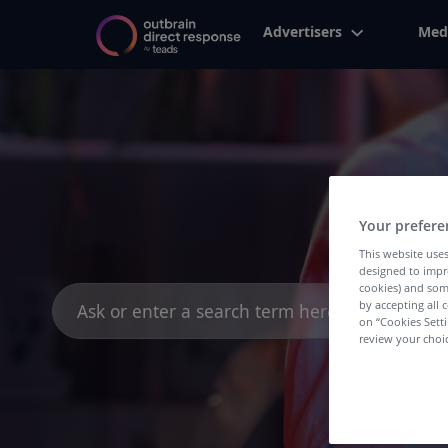
Advertisers
Med
Your prefere
This website uses
designed to impr
cookies) and som
Search
by accepting all c
for:
on “Cookies Sett
review your choic